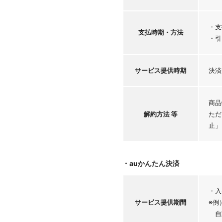
・支
支払時期・
方法
・引
サービス
提供時期
決済
商品
解約方法 等
ただ
止」
・auかんたん決済
・入
サービス
提供期間
※例
自