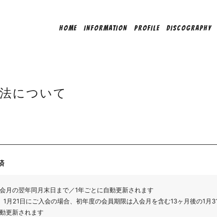
HOME
INFORMATION
PROFILE
DISCOGRAPHY
方法について
済
会月の翌年同月末日まで／1年ごとに自動更新されます
）1月21日にご入会の場合、初年度の会員期限は入会月を含む13ヶ月後の1月3
動更新されます