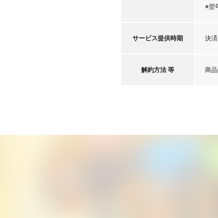
※翌
サービス
提供時期
決済
解約方法 等
商品