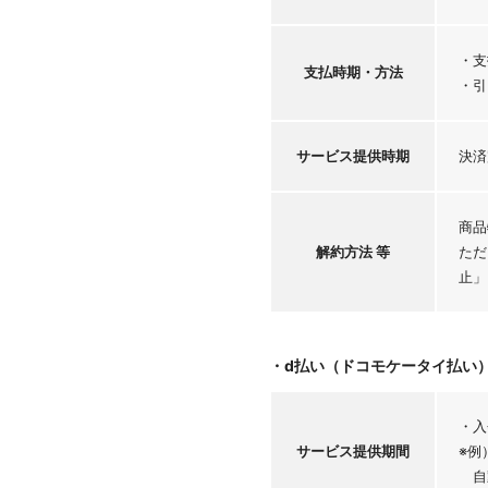
・支
支払時期・
方法
・引
サービス
提供時期
決済
商品
解約方法 等
ただ
止」
・d払い（ドコモケータイ払い
・入
サービス
提供期間
※例
自