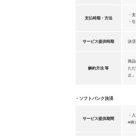
・支
支払時期・
方法
・引
サービス
提供時期
決済
商品
解約方法 等
ただ
止」
・ソフトバンク決済
・入
サービス
提供期間
※例