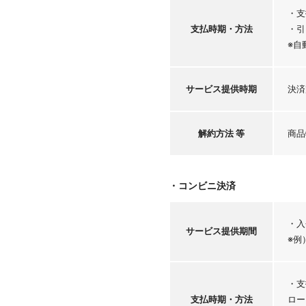
・支
支払時期・
方法
・引
※自
サービス
提供時期
決済
解約方法 等
商品
・コンビニ決済
・入
サービス
提供期間
※例
・支
支払時期・
方法
ロー